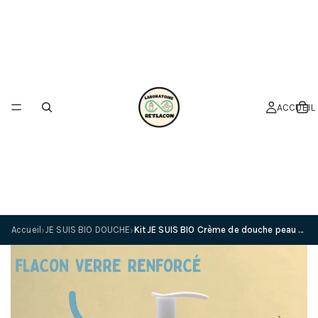
ACCUEIL
Accueil
JE SUIS BIO DOUCHE
Kit JE SUIS BIO Crème de douche peau douce-huile de macadamia 500ml + Flacon pompe incassable 250 ml