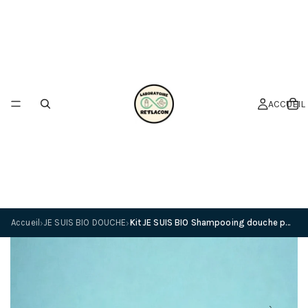
ACCUEIL
Accueil
JE SUIS BIO DOUCHE
Kit JE SUIS BIO Shampooing douche peaux sensibles - gel d'aloe vera 500ml + Flacon incassable 250 ml